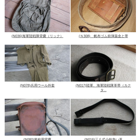
(N036)海軍陸戦隊背嚢（リック）
(Ｎ308) 帆布ゴム前弾薬盒と帯
(N078)兵用ウール外套
(N017)陸軍、海軍陸戦隊革帯（カク
タ...
(N080)将校用背嚢
(N016)三八式小銃負い革