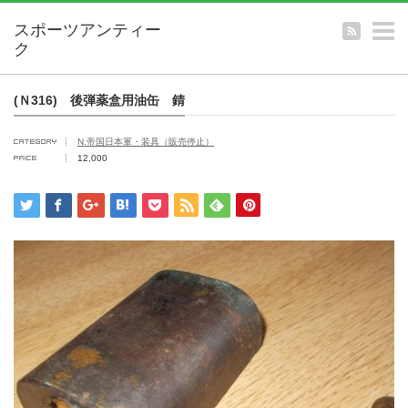
m
(Ｎ316) 後弾薬盒用油缶 錆
N.帝国日本軍・装具（販売停止）
12,000