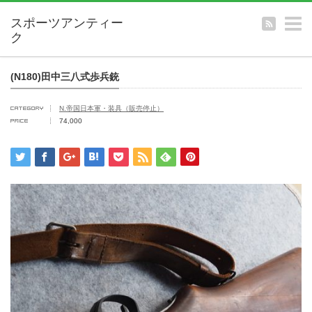
m
(N180)田中三八式歩兵銃
N.帝国日本軍・装具（販売停止）
74,000