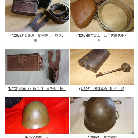
(N287)歩兵帯皮、銃剣差し、前盒2
(N267)帆布ゴム十四年式拳銃用と
個...
帯 ...
(N273) 帆布ゴム歩兵用、後飯盒、銃...
(Ｎ316) 後弾薬盒用油缶 錆
(N199)鉄帽 大
(N268)九十年式鉄帽