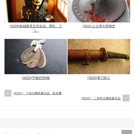
(X029)鉄砲隊具足完全品、胴乱、三
(X011)上士用大型陣笠
つ...
(X023)予備切羽6枚
(X025)軍刀拵え
(X051) 十匁火縄筒展示品 松本藩
(X053) 二匁半火縄筒展示品
r