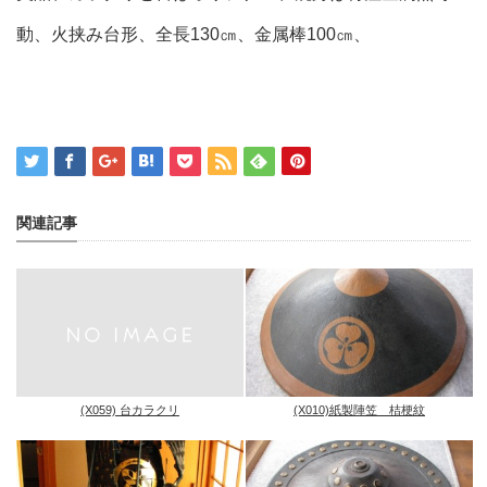
動、火挟み台形、全長130㎝、金属棒100㎝、
関連記事
(X059) 台カラクリ
(X010)紙製陣笠 桔梗紋