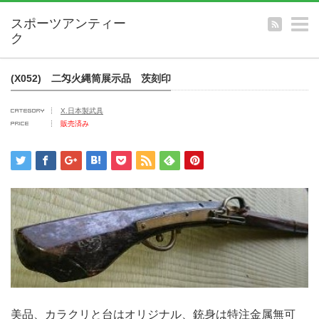
m
(X052) 二匁火縄筒展示品 茨刻印
X.日本製武具
販売済み
美品、カラクリと台はオリジナル、銃身は特注金属無可