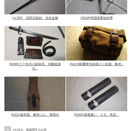
(Ｎ325) 四四式銃剣 先合金製
(N018)帝国海軍短剣帯
(N269)三十年式小銃装具、切断銃身
(N113)軽機実包60発入り前蓋 帆布...
付...
(N211)銃剣差 帆布ゴム 車両兵
(N263)遊底被い ２点 美品
(Ｎ321) 遊底用手入れ筒