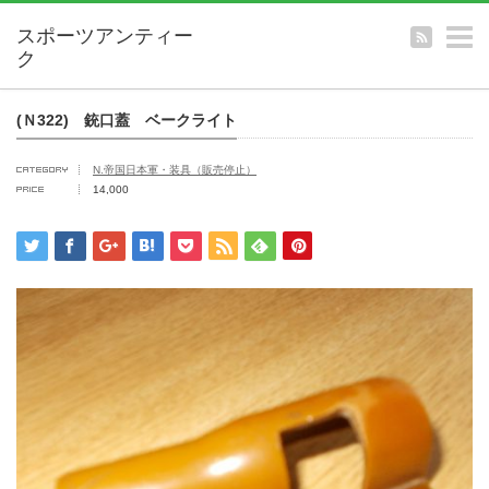
m
(Ｎ322) 銃口蓋 ベークライト
N.帝国日本軍・装具（販売停止）
14,000