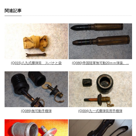
関連記事
(Q015)八九式擲弾筒 スパナと袋
(Q080)帝国陸軍無可動20ｍｍ弾薬、...
(Q089)無可動手榴弾
(Q004)九一式擲弾筒用手榴弾