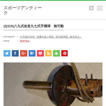
m
(Q110)八九式改造九七式手榴弾 無可動
Q.帝国日本軍・投擲兵器と弾薬・無可動弾薬（販売停止）
販売済み