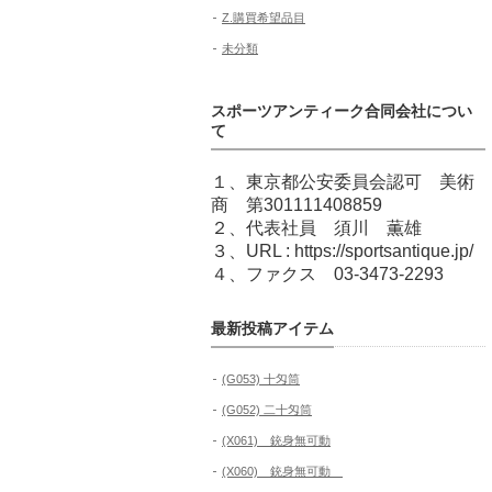
Z.購買希望品目
未分類
スポーツアンティーク合同会社につい
て
１、東京都公安委員会認可 美術
商 第301111408859
２、代表社員 須川 薫雄
３、URL : https://sportsantique.jp/
４、ファクス 03-3473-2293
最新投稿アイテム
(G053) 十匁筒
(G052) 二十匁筒
(X061) 銃身無可動
(X060) 銃身無可動