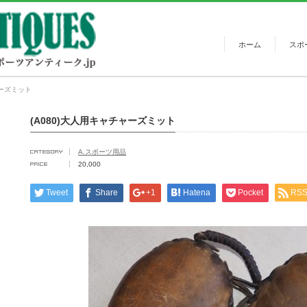
ホーム
スポ
ャーズミット
(A080)大人用キャチャーズミット
A.スポーツ用品
20,000
Tweet
Share
+1
Hatena
Pocket
RS