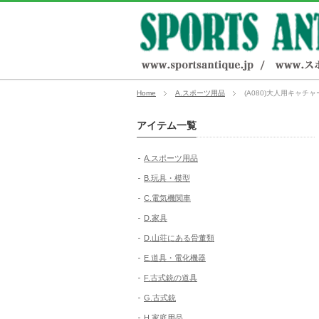
Home
A.スポーツ用品
(A080)大人用キャチ
アイテム一覧
A.スポーツ用品
B.玩具・模型
C.電気機関車
D.家具
D.山荘にある骨董類
E.道具・電化機器
F.古式銃の道具
G.古式銃
H.家庭用品