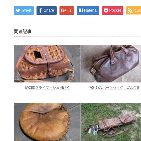
Tweet
Share
+1
Hatena
Pocket
RS
関連記事
(A030)フライフィシュ用びく
(A043)スポーツバッグ ゴルフ用