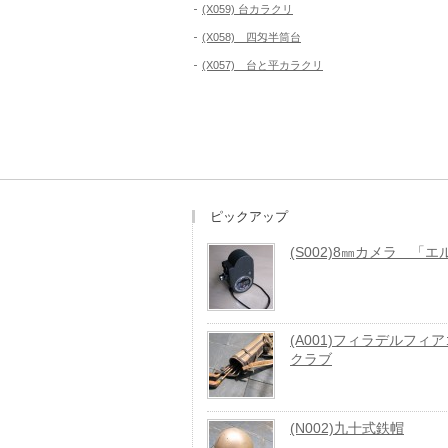
(X059) 台カラクリ
(X058) 四匁半筒台
(X057) 台と平カラクリ
ピックアップ
(S002)8㎜カメラ 「
(A001)フィラデルフィ
クラブ
(N002)九十式鉄帽