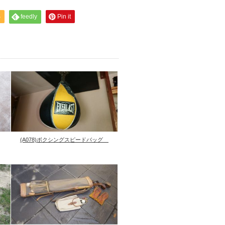
S
feedly
Pin it
(A078)ボクシングスピードバッグ