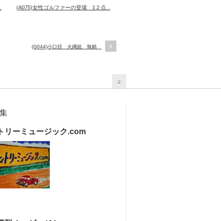
.
(A075)女性ゴルファーの登場 1２点...
(G044)小口径 火縄銃 無銘
集
トリーミュージック.com