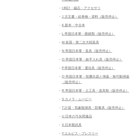
I.時計・磁石・アクセサリ
J.古文書・絵巻物・資料（販売停止）
K.新本・中古本
L.帝国日本軍・眼鏡類（販売停止）
M.各国・第二次大戦装具
N.帝国日本軍・装具（販売停止）
O.帝国日本軍・銃手入れ具（販売停止）
P.帝国日本軍・通信具（販売停止）
Q.帝国日本軍・投擲兵器と弾薬・無可動弾薬
（販売停止）
R.帝国日本軍・土工具・道具類（販売停止）
S.カメラ・ムービー
T.計器・気象観測具・防毒具（販売停止）
U.日本の弓矢関連品
X.日本製武具
Y.エルビス・プレスリー