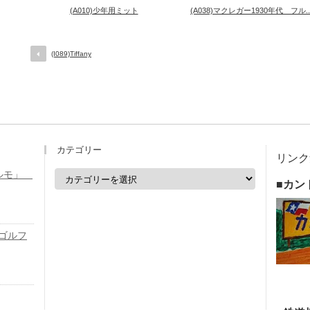
(A010)少年用ミット
(A038)マクレガー1930年代 フル..
(I089)Tiffany
カテゴリー
リンク
カ
エルモ」
■カン
テ
ゴ
リ
ー
アゴルフ