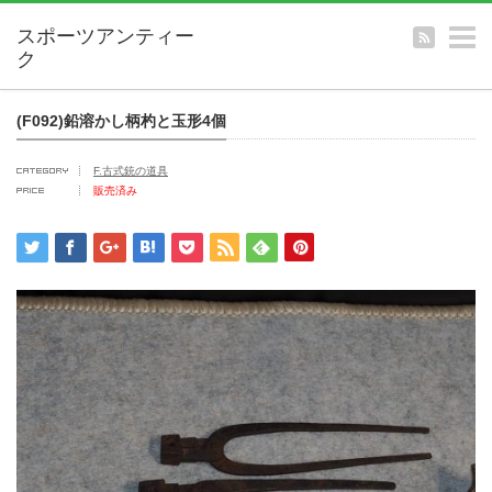
m
(F092)鉛溶かし柄杓と玉形4個
F.古式銃の道具
販売済み