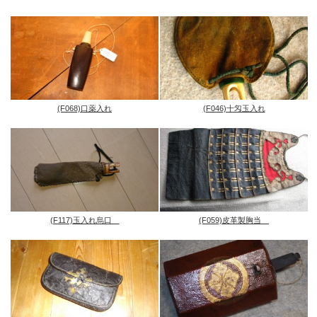
(F068)口薬入れ
(F046)十匁玉入れ
(F117)玉入れ烏口
(F059)皮革製胸当