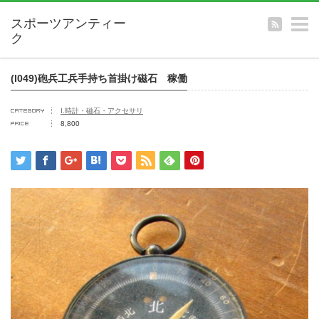
m
(I049)砲兵工兵手持ち首掛け磁石 稼働
I.時計・磁石・アクセサリ
8,800