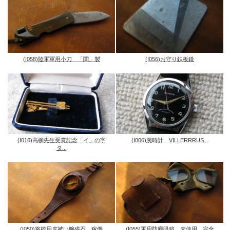
(I058)陸軍軍用小刀 「関」製
(I056)お守り鉄板鏡
(I016)高柳先生受賞記念「イ」の字
(I006)腕時計 VILLERRRUS...
タ...
(I050)将校用皮被い腕磁石 稼働
(I055)軍用防塵眼鏡 未使用、完全