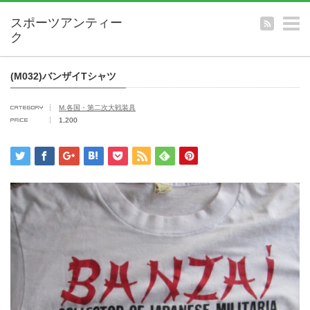
m
(M032)バンザイTシャツ
M.各国・第二次大戦装具
1,200