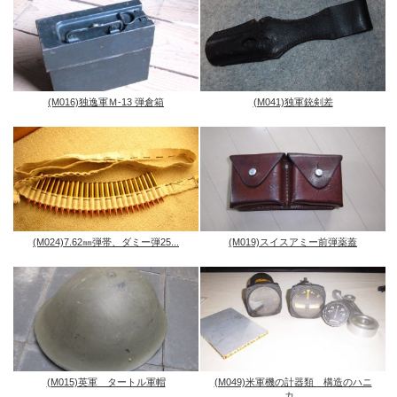
(M016)独逸軍Ｍ-13 弾倉箱
(M041)独軍銃剣差
(M024)7.62㎜弾帯、ダミー弾25...
(M019)スイスアミー前弾薬蓋
(M015)英軍 タートル軍帽
(M049)米軍機の計器類 構造のハニ
カ...