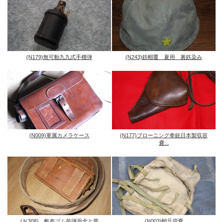
(N179)無可動九九式手榴弾
(N243)鉄帽覆 夏用 裏鉄染み
(N009)軍属カメラケース
(N177)ブローニング拳銃日本製収容
嚢...
(Ｎ308) 帆布ゴム前弾薬盒と帯
(N003)蛸足背嚢