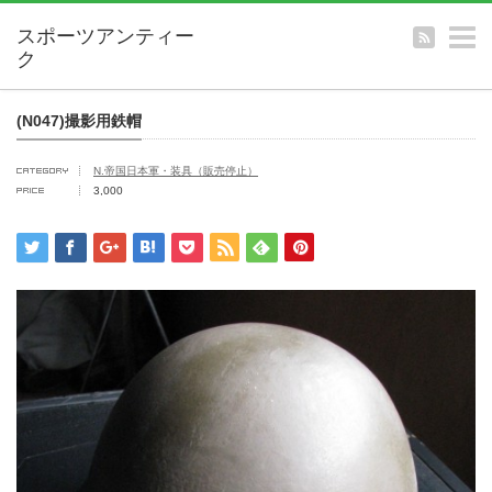
m
(N047)撮影用鉄帽
N.帝国日本軍・装具（販売停止）
3,000