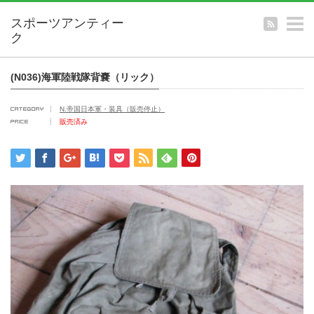
m
(N036)海軍陸戦隊背嚢（リック）
N.帝国日本軍・装具（販売停止）
販売済み