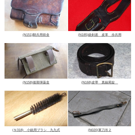
(N151)騎兵用前盒
(N185)銃剣差 皮革 歩兵用
(N158)後期弾薬盒
(N168)皮帯 真鍮尾錠
(Ｎ318) 小銃用ブラシ 九九式
(N020)軍刀吊２